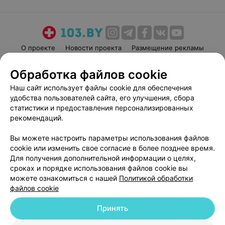
О проекте
Новости проекта
Размещение рекламы
Медицинский маркетинг
Публичный договор
Обработка файлов cookie
Пользовательское соглашение
Способы оплаты
Наш сайт использует файлы cookie для обеспечения
Вакансии
Партнеры
удобства пользователей сайта, его улучшения, сбора
Написать руководителю 103.by
статистики и предоставления персонализированных
рекомендаций.
Написать в поддержку
Персональные настройки cookie
Вы можете настроить параметры использования файлов
Обработка персональных данных
cookie или изменить свое согласие в более позднее время.
Для получения дополнительной информации о целях,
сроках и порядке использования файлов cookie вы
можете ознакомиться с нашей
Политикой обработки
файлов cookie
Принять
© 2026 ООО «Артокс Лаб», УНП 191700409
| 220012, Республика Беларусь,