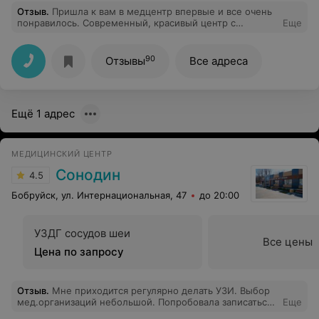
Отзыв
.
Пришла к вам в медцентр впервые и все очень
понравилось. Современный, красивый центр с
Еще
потрясающей атмосферой. Все специалисты
вежливые, добрые, компетентные. Рекомендую!
90
Отзывы
Все адреса
Ещё 1 адрес
МЕДИЦИНСКИЙ ЦЕНТР
Сонодин
4.5
Бобруйск, ул. Интернациональная, 47
до 20:00
УЗДГ сосудов шеи
Все цены
Цена по запросу
Отзыв
.
Мне приходится регулярно делать УЗИ. Выбор
мед.организаций небольшой. Попробовала записаться
Еще
в мед. центр Сонодин. И первый раз в жизни я