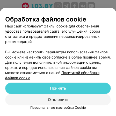
О проекте
Новости проекта
Размещение рекламы
Обработка файлов cookie
Медицинский маркетинг
Публичный договор
Наш сайт использует файлы cookie для обеспечения
Пользовательское соглашение
Способы оплаты
удобства пользователей сайта, его улучшения, сбора
Вакансии
Партнеры
статистики и предоставления персонализированных
рекомендаций.
Написать руководителю 103.by
Написать в поддержку
Вы можете настроить параметры использования файлов
cookie или изменить свое согласие в более позднее время.
Персональные настройки cookie
Для получения дополнительной информации о целях,
Обработка персональных данных
сроках и порядке использования файлов cookie вы
можете ознакомиться с нашей
Политикой обработки
файлов cookie
Принять
Отклонить
© 2026 ООО «Артокс Лаб», УНП 191700409
| 220012, Республика Беларусь,
г. Минск, улица Толбухина, 2, пом. 16 | help@103.by
Персональные настройки Cookie
Служба поддержки
+375 291212755