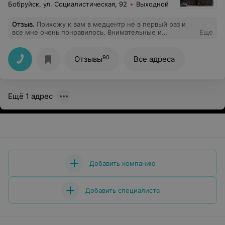
Бобруйск, ул. Социалистическая, 92
Выходной
Отзыв
.
Прихожу к вам в медцентр не в первый раз и
все мне очень понравилось. Внимательные и
Еще
доброжелательные специалисты, уютная атмосфера.
На приеме врач помог мне, все очень подробно
объяснил и ответил на все вопросы. Спасибо
90
Отзывы
Все адреса
Ещё 1 адрес
Добавить компанию
Добавить специалиста