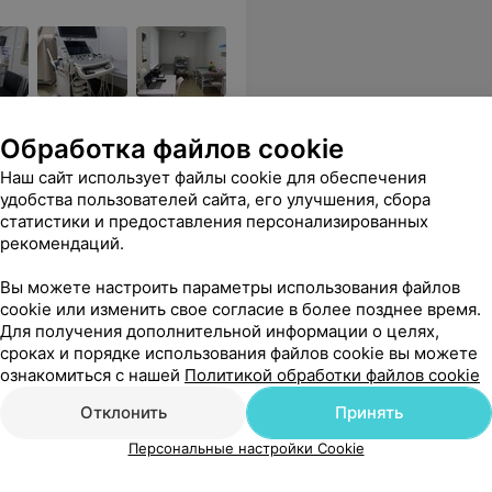
ля записи,
Обработка файлов cookie
ты.
Наш сайт использует файлы cookie для обеспечения
 успокоить, поддержать, подбодрить. Спасибо Вам от души! Также спасибо девушкам-администраторам Татьяне и Марине за внимательное отношение к пациентам, за быструю и качественную работу.
Еще
удобства пользователей сайта, его улучшения, сбора
статистики и предоставления персонализированных
рекомендаций.
sApp
Вы можете настроить параметры использования файлов
cookie или изменить свое согласие в более позднее время.
Для получения дополнительной информации о целях,
сроках и порядке использования файлов cookie вы можете
ознакомиться с нашей
Политикой обработки файлов cookie
Отклонить
Принять
Персональные настройки Cookie