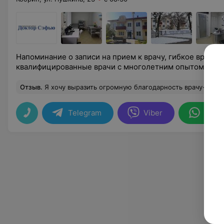
Напоминание о записи на прием к врачу, гибкое время д
квалифицированные врачи с многолетним опытом рабо
Отзыв
.
Я хочу выразить огромную благодарность врачу-гинекологу Татьяне Петровне. Татьяна Петровна, Вы самый лучший женский врач. Вы — талантливый, опытный, высококвалифицированный специалист, мудрый, понимающий, искренний человек. Самое главное в лечении — поставить правильный диагноз и лечить грамотно, успешно вылечить пациента. И ещё доверие пациента к доктору. Именно Вам, Татьяна Петровна, не страшно доверить свое здоровье. Вы всегда умеете
Telegram
Viber
What