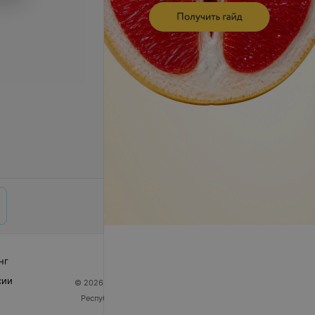
нг
сии
© 2026 ООО «Артокс Лаб», УНП 191700409
| 220012,
Республика Беларусь, г. Минск, улица Толбухина, 2,
пом. 16 | help@103.by