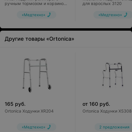
ручным тормозом и корзиной,
для взрослых 3120
стальные, четырехколесные
АТ 02010
«Медтехно»
«Медтехно»
Другие товары «Ortonica»
165
руб.
от
160
руб.
Ortonica Ходунки XR204
Ortonica Ходунки XS308
«Медтехно»
2 предложения