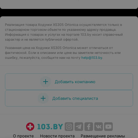
Реализация товара Ходунки XS305 Ortonica осуществляется только в
стационарном торговом объекте по указанному адресу продавца.
Информация о товарах и услугах на портале 103.by носит справочный
характер и не является публичной офертой.
Указанная цена на Ходунки XS305 Ortonica может отличаться от
фактической. Если в описании или цене вы заметили неточность или
ошибку, пожалуйста, сообщите нам на почту
help@103.by
.
Добавить компанию
Добавить специалиста
О проекте
Новости проекта
Размещение рекламы