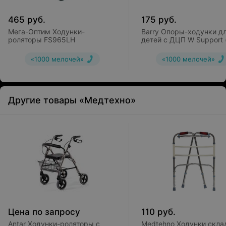
465
руб.
175
руб.
Мега-Оптим Ходунки-
Barry Опоры-ходунки д
роляторы FS965LH
детей с ДЦП W Support 
100-130см)
«1000 мелочей»
«1000 мелочей»
Другие товары «Медтехно»
Цена по запросу
110
руб.
Antar Ходунки-роляторы с
Medtehno Ходунки скла