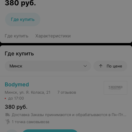
380
руб.
Где купить
Где купить
Характеристики
Где купить
Минск
По цене
Bodymed
Минск, ул. Я. Коласа, 21
7 отзывов
до 17:00
380
руб.
Доставка
Заказы принимаются и обрабатываются в Пн-Пт 09:00-17:00 Доставка заказов: Пн-Пт 09:00-17:00, Сб, Вс: выходной. Доставляются все заказы на следующий рабочий день. Заказы, принятые в субботу и воскресенье, доставляются в понедельник. Доставка товара по РБ бесплатно при заказе свыше 160 руб.
1 точка самовывоза