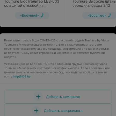
Tournure Бюстгальтер LBS-003
Tournure Высокие штан
со вшитой стяжкой на
середины бедра 2.12
крючках
«Bodymed»
«Bodymed»
Реализация товара Боди CG-BS-023 с открытой грудью Tournure by Vlada
Tournure в Минске осуществляется только в стационарном торговом
объекте по указанному адресу продавца. Информация о товарах и услугах
на портале 103.by носит справочный характер и не является публичной
офертой.
Указанная цена на Боди CG-BS-023 с открытой грудью Tournure by Vlada
Tournure в Минске может отличаться от фактической. Если в описании или
цене вы заметили неточность или ошибку, пожалуйста, сообщите нам на
почту
help@103.by
.
Добавить компанию
Добавить специалиста