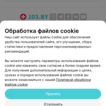
О проекте
Новости проекта
Размещение рекламы
Обработка файлов cookie
Медицинский маркетинг
Публичный договор
Наш сайт использует файлы cookie для обеспечения
Пользовательское соглашение
Способы оплаты
удобства пользователей сайта, его улучшения, сбора
Вакансии
Партнеры
статистики и предоставления персонализированных
Написать руководителю 103.by
рекомендаций.
Написать в поддержку
Вы можете настроить параметры использования файлов
Персональные настройки cookie
cookie или изменить свое согласие в более позднее время.
Для получения дополнительной информации о целях,
Обработка персональных данных
сроках и порядке использования файлов cookie вы
можете ознакомиться с нашей
Политикой обработки
файлов cookie
Принять
© 2026 ООО «Артокс Лаб», УНП 191700409
| 220012, Республика Беларусь,
Отклонить