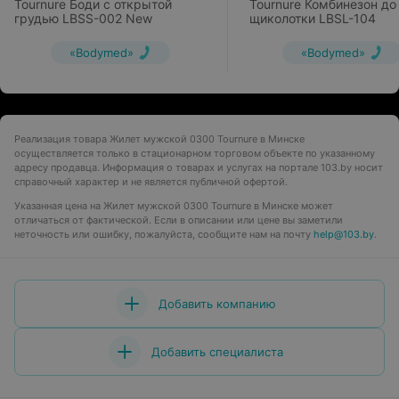
Tournure Боди с открытой
Tournure Комбинезон до
грудью LBSS-002 New
щиколотки LBSL-104
«Bodymed»
«Bodymed»
Реализация товара Жилет мужской 0300 Tournure в Минске
осуществляется только в стационарном торговом объекте по указанному
адресу продавца. Информация о товарах и услугах на портале 103.by носит
справочный характер и не является публичной офертой.
Указанная цена на Жилет мужской 0300 Tournure в Минске может
отличаться от фактической. Если в описании или цене вы заметили
неточность или ошибку, пожалуйста, сообщите нам на почту
help@103.by
.
Добавить компанию
Добавить специалиста