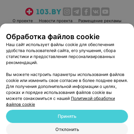
О проекте
Новости проекта
Размещение рекламы
Медицинский маркетинг
Публичный договор
Обработка файлов cookie
Пользовательское соглашение
Способы оплаты
Наш сайт использует файлы cookie для обеспечения
Вакансии
Партнеры
удобства пользователей сайта, его улучшения, сбора
Написать руководителю 103.by
статистики и предоставления персонализированных
рекомендаций.
Написать в поддержку
Персональные настройки cookie
Вы можете настроить параметры использования файлов
Обработка персональных данных
cookie или изменить свое согласие в более позднее время.
Для получения дополнительной информации о целях,
сроках и порядке использования файлов cookie вы
можете ознакомиться с нашей
Политикой обработки
файлов cookie
Принять
© 2026 ООО «Артокс Лаб», УНП 191700409
| 220012, Республика Беларусь,
г. Минск, улица Толбухина, 2, пом. 16 | help@103.by
Отклонить