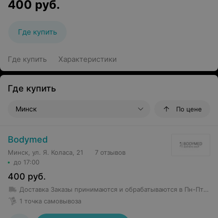
400
руб.
Где купить
Где купить
Характеристики
Где купить
Минск
По цене
Bodymed
Минск, ул. Я. Коласа, 21
7 отзывов
до 17:00
400
руб.
Доставка
Заказы принимаются и обрабатываются в Пн-Пт 09:00-17:00 Доставка заказов: Пн-Пт 09:00-17:00, Сб, Вс: выходной. Доставляются все заказы на следующий рабочий день. Заказы, принятые в субботу и воскресенье, доставляются в понедельник. Доставка товара по РБ бесплатно при заказе свыше 160 руб.
1 точка самовывоза