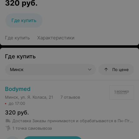
320
руб.
Где купить
Где купить
Характеристики
Где купить
Минск
По цене
Bodymed
Минск, ул. Я. Коласа, 21
7 отзывов
до 17:00
320
руб.
Доставка
Заказы принимаются и обрабатываются в Пн-Пт 09:00-17:00 Доставка заказов: Пн-Пт 09:00-17:00, Сб, Вс: выходной. Доставляются все заказы на следующий рабочий день. Заказы, принятые в субботу и воскресенье, доставляются в понедельник. Доставка товара по РБ бесплатно при заказе свыше 160 руб.
1 точка самовывоза