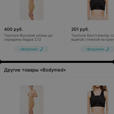
400
руб.
201
руб.
Tournure Высокие штаны до
Tournure Бюстгальтер с
середины бедра 2.12
вшитой стяжкой на крю
LBS-011
«Bodymed»
«Bodymed»
Другие товары «Bodymed»