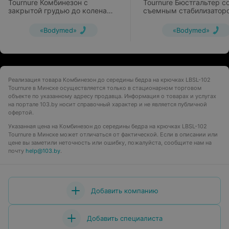
Tournure Комбинезон с
Tournure Бюстгальтер с
закрытой грудью до колена
съемным стабилизатор
0512 Strong
BB-001/S
«Bodymed»
«Bodymed»
Реализация товара Комбинезон до середины бедра на крючках LBSL-102
Tournure в Минске осуществляется только в стационарном торговом
объекте по указанному адресу продавца. Информация о товарах и услугах
на портале 103.by носит справочный характер и не является публичной
офертой.
Указанная цена на Комбинезон до середины бедра на крючках LBSL-102
Tournure в Минске может отличаться от фактической. Если в описании или
цене вы заметили неточность или ошибку, пожалуйста, сообщите нам на
почту
help@103.by
.
Добавить компанию
Добавить специалиста