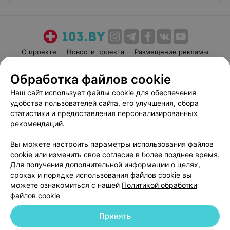
О проекте
Новости проекта
Размещение рекламы
Медицинский маркетинг
Публичный договор
Обработка файлов cookie
Пользовательское соглашение
Способы оплаты
Наш сайт использует файлы cookie для обеспечения
Вакансии
Партнеры
удобства пользователей сайта, его улучшения, сбора
Написать руководителю 103.by
статистики и предоставления персонализированных
рекомендаций.
Написать в поддержку
Персональные настройки cookie
Вы можете настроить параметры использования файлов
Обработка персональных данных
cookie или изменить свое согласие в более позднее время.
Для получения дополнительной информации о целях,
сроках и порядке использования файлов cookie вы
можете ознакомиться с нашей
Политикой обработки
файлов cookie
Принять
© 2026 ООО «Артокс Лаб», УНП 191700409
| 220012, Республика Беларусь,