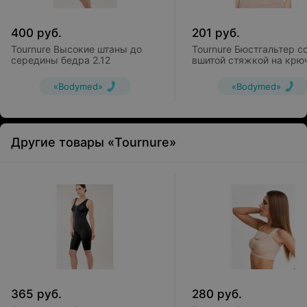
400
руб.
201
руб.
Tournure Высокие штаны до
Tournure Бюстгальтер с
середины бедра 2.12
вшитой стяжкой на крю
LBS-011
«Bodymed»
«Bodymed»
Другие товары «Tournure»
365
руб.
280
руб.