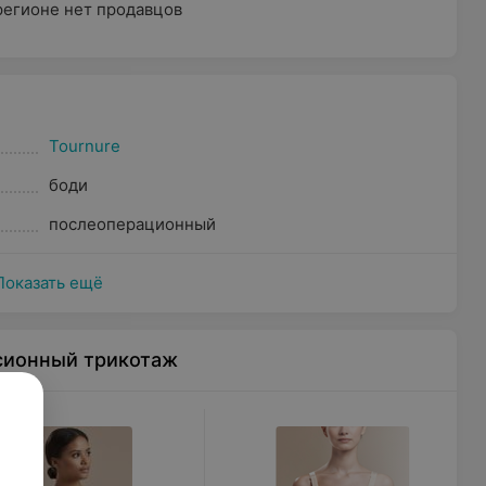
регионе нет продавцов
Tournure
боди
послеоперационный
Показать ещё
сионный трикотаж