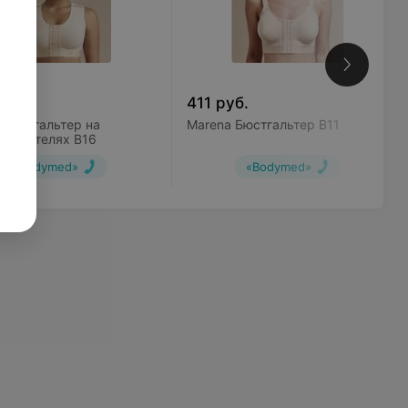
уб.
411
руб.
 Бюстгальтер на
Marena Бюстгальтер B11
х бретелях B16
«Bodymed»
«Bodymed»