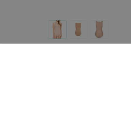
Другие товары «Tournure»
455
руб.
360
руб.
Tournure Colombina Комбинезон
Tournure Боди с открыт