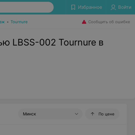
Избранное
Войти
Сообщить об ошибке
таж
•
Tournure
ью LBSS-002 Tournure в
Минск
По цене