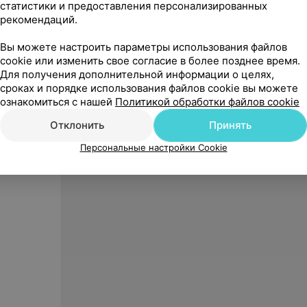
статистики и предоставления персонализированных
рекомендаций.
Вы можете настроить параметры использования файлов
cookie или изменить свое согласие в более позднее время.
Для получения дополнительной информации о целях,
400
руб.
409
р
сроках и порядке использования файлов cookie вы можете
Tournure Комбинезон до
Marena
ознакомиться с нашей
Политикой обработки файлов cookie
щиколотки LBSL-104
широки
Отклонить
Принять
«Bodymed»
Персональные настройки Cookie