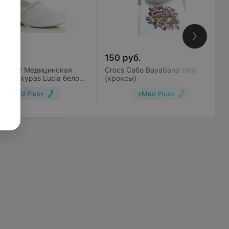
уб.
150
руб.
 Jogger Медицинская
Crocs Сабо Bayaband clog
або Oxypas Lucia бело-
(кроксы)
е
«Med Plus»
«Med Plus»