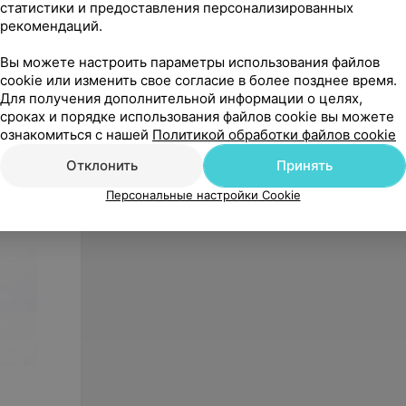
статистики и предоставления персонализированных
рекомендаций.
Вы можете настроить параметры использования файлов
cookie или изменить свое согласие в более позднее время.
Для получения дополнительной информации о целях,
125
руб.
185
р
сроках и порядке использования файлов cookie вы можете
Safety Jogger Медицинская
Safety
ознакомиться с нашей
Политикой обработки файлов cookie
обувь сабо Oxypas Sonic белые
обувь с
зелены
Отклонить
Принять
«Med Plus»
Персональные настройки Cookie