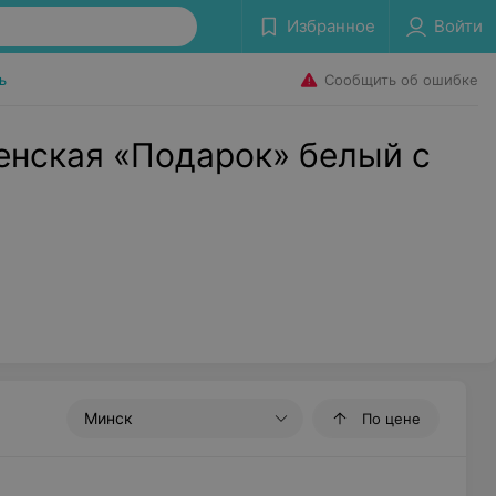
Избранное
Войти
Сообщить об ошибке
ь
енская «Подарок» белый с
Минск
По цене