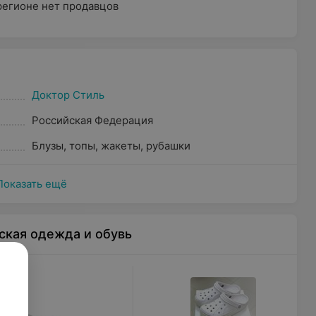
регионе нет продавцов
Доктор Стиль
Российская Федерация
Блузы, топы, жакеты, рубашки
Показать ещё
ская одежда и обувь