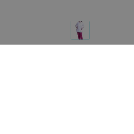
Другие товары «Доктор Стиль»
89
руб.
85
руб.
Доктор Стиль Халат мужской
Доктор Стиль Медицин