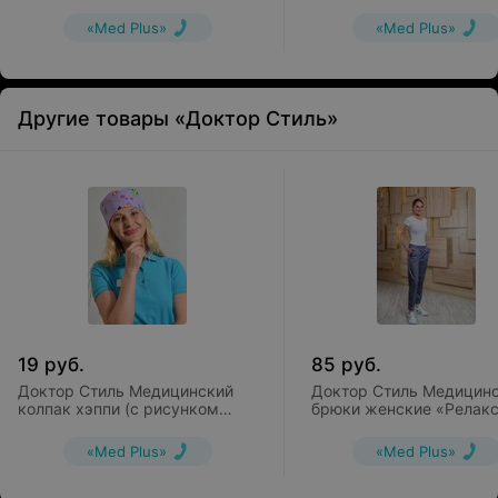
розовые
(Dany) бело-серые
«Med Plus»
«Med Plus»
Другие товары «Доктор Стиль»
19
руб.
85
руб.
Доктор Стиль Медицинский
Доктор Стиль Медицин
колпак хэппи (с рисунком
брюки женские «Релак
сиреневый фон) КО
графит Брю 3403.20
3306.1443.ХЕППИ
«Med Plus»
«Med Plus»