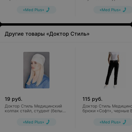
розовые
(Dany) бело-серые
«Med Plus»
«Med Plus»
Другие товары «Доктор Стиль»
19
руб.
115
руб.
Доктор Стиль Медицинский
Доктор Стиль Медицин
колпак стайл, студент (белый)
брюки «Софт», черные 
КО 3302.01СТ
3411.17
«Med Plus»
«Med Plus»