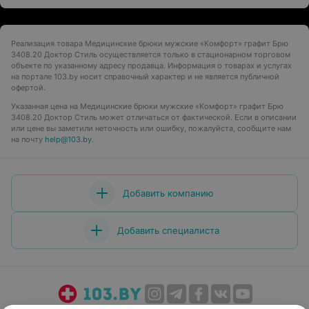
Реализация товара Медицинские брюки мужские «Комфорт» графит Брю
3408.20 Доктор Стиль осуществляется только в стационарном торговом
объекте по указанному адресу продавца. Информация о товарах и услугах
на портале 103.by носит справочный характер и не является публичной
офертой.
Указанная цена на Медицинские брюки мужские «Комфорт» графит Брю
3408.20 Доктор Стиль может отличаться от фактической. Если в описании
или цене вы заметили неточность или ошибку, пожалуйста, сообщите нам
на почту
help@103.by
.
Добавить компанию
Добавить специалиста