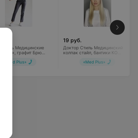
б.
19
руб.
 Стиль Медицинские
Доктор Стиль Медицинский
«Софт», графит Брю
колпак стайл, бантики КО
0
3302.208
«Med Plus»
«Med Plus»