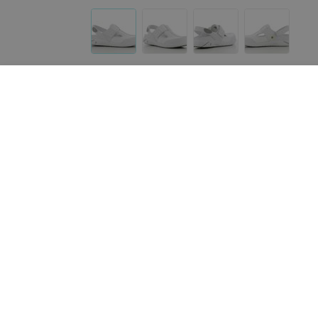
Другие товары «Med Plus»
85
руб.
89
руб.
Доктор Стиль Медицинские
Доктор Стиль Халат му
брюки женские «Релакс» графит
Ромео
Брю 3403.20
«Med Plus»
«Med Plus»