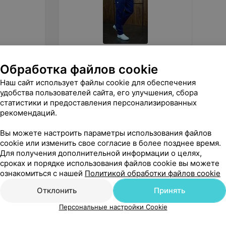
115
руб.
115
ру
Обработка файлов cookie
Доктор Стиль Медицинские
Доктор
Наш сайт использует файлы cookie для обеспечения
брюки мужские «Софт» темно-
брюки 
удобства пользователей сайта, его улучшения, сбора
синие Брю 3410.19
3411.2
«Med Plus»
статистики и предоставления персонализированных
рекомендаций.
Вы можете настроить параметры использования файлов
cookie или изменить свое согласие в более позднее время.
Для получения дополнительной информации о целях,
сроках и порядке использования файлов cookie вы можете
ознакомиться с нашей
Политикой обработки файлов cookie
Отклонить
Принять
Персональные настройки Cookie