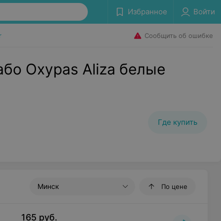
Избранное
Войти
Сообщить об ошибке
r
бо Oxypas Aliza белые
Где купить
Минск
По цене
165
руб.