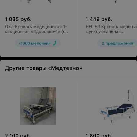
1 035
руб.
1 449
руб.
Olsa Кровать медицинская 1-
HEILER Кровать медици
секционная «Здоровье-1» (с
функциональная
матрацем)
механическая BH102
«1000 мелочей»
2 предложения
Другие товары «Медтехно»
2 100
руб.
1 800
руб.