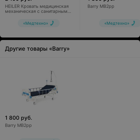
HEILER Кровать медицинская
Barry MB2pp
механическая с санитарным
оснащением и кардиокреслом
BH113
«Медтехно»
«Медтехно»
Другие товары «Barry»
1 800
руб.
Barry MB2pp