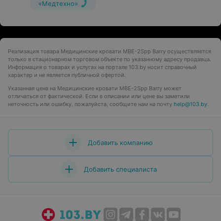
«Медтехно»
Реализация товара Медицинские кровати MBE-2Spp Barry осуществляется
только в стационарном торговом объекте по указанному адресу продавца.
Информация о товарах и услугах на портале 103.by носит справочный
характер и не является публичной офертой.
Указанная цена на Медицинские кровати MBE-2Spp Barry может
отличаться от фактической. Если в описании или цене вы заметили
неточность или ошибку, пожалуйста, сообщите нам на почту
help@103.by
.
Добавить компанию
Добавить специалиста