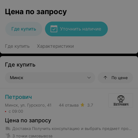
Цена по запросу
Где купить
Уточнить наличие
Где купить
Характеристики
Где купить
Минск
По цене
Петрович
Минск, ул. Гурского, 41
44 отзыва
3.7
с 09:00
Цена по запросу
Доставка
Получить консультацию и выбрать предмет проката возможно в магазине проката по адресу Гурского 37 -5Н с 8-00 до 22-00 без выходных Предметы проката весом менее 35 кг доставляются в первое помещение квартиры (частного дома). Курьеры не осуществляют уборку территории от препятствующих предметов и не передвигают объекты в квартире. Доставка предмета проката весом более 35 кг производится до подъезда.
3 точки самовывоза