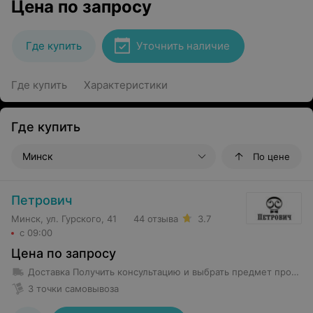
Цена по запросу
Где купить
Уточнить наличие
Где купить
Характеристики
Где купить
Минск
По цене
Петрович
Минск, ул. Гурского, 41
44 отзыва
3.7
с 09:00
Цена по запросу
Доставка
Получить консультацию и выбрать предмет проката возможно в магазине проката по адресу Гурского 37 -5Н с 8-00 до 22-00 без выходных Предметы проката весом менее 35 кг доставляются в первое помещение квартиры (частного дома). Курьеры не осуществляют уборку территории от препятствующих предметов и не передвигают объекты в квартире. Доставка предмета проката весом более 35 кг производится до подъезда.
3 точки самовывоза