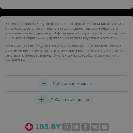
Реализация товара Ходунки шагающие-складные FS 915 M Мега-Оптим в
Минске осуществляется только в стационарном торговом объекте по
указанному адресу продавца. Информация о товарах и услугах на портале
103.by носит справочный характер и не является публичной офертой.
Указанная цена на Ходунки шагающие-складные FS 915 M Мега-Оптим в
Минске может отличаться от фактической. Если в описании или цене вы
заметили неточность или ошибку, пожалуйста, сообщите нам на почту
help@103.by
.
Добавить компанию
Добавить специалиста