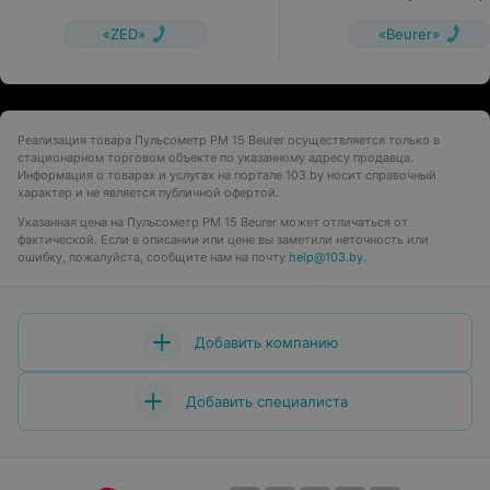
62
«ZED»
«Beurer»
Реализация товара Пульсометр PM 15 Beurer осуществляется только в
стационарном торговом объекте по указанному адресу продавца.
Информация о товарах и услугах на портале 103.by носит справочный
характер и не является публичной офертой.
Указанная цена на Пульсометр PM 15 Beurer может отличаться от
фактической. Если в описании или цене вы заметили неточность или
ошибку, пожалуйста, сообщите нам на почту
help@103.by
.
Добавить компанию
Добавить специалиста