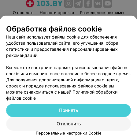
О проекте
Новости проекта
Размещение рекламы
Медицинский маркетинг
Публичный договор
Обработка файлов cookie
Пользовательское соглашение
Способы оплаты
Наш сайт использует файлы cookie для обеспечения
Вакансии
Партнеры
удобства пользователей сайта, его улучшения, сбора
Написать руководителю 103.by
статистики и предоставления персонализированных
рекомендаций.
Написать в поддержку
Персональные настройки cookie
Вы можете настроить параметры использования файлов
Обработка персональных данных
cookie или изменить свое согласие в более позднее время.
Для получения дополнительной информации о целях,
сроках и порядке использования файлов cookie вы
можете ознакомиться с нашей
Политикой обработки
файлов cookie
Принять
© 2026 ООО «Артокс Лаб», УНП 191700409
| 220012, Республика Беларусь,
г. Минск, улица Толбухина, 2, пом. 16 | help@103.by
Отклонить
Служба поддержки
+375 291212755
Персональные настройки Cookie