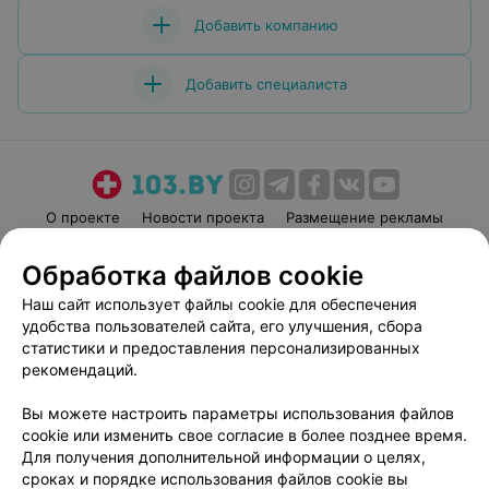
Добавить компанию
Добавить специалиста
О проекте
Новости проекта
Размещение рекламы
Медицинский маркетинг
Публичный договор
Обработка файлов cookie
Пользовательское соглашение
Способы оплаты
Наш сайт использует файлы cookie для обеспечения
Вакансии
Партнеры
удобства пользователей сайта, его улучшения, сбора
Написать руководителю 103.by
статистики и предоставления персонализированных
рекомендаций.
Написать в поддержку
Персональные настройки cookie
Вы можете настроить параметры использования файлов
Обработка персональных данных
cookie или изменить свое согласие в более позднее время.
Для получения дополнительной информации о целях,
сроках и порядке использования файлов cookie вы