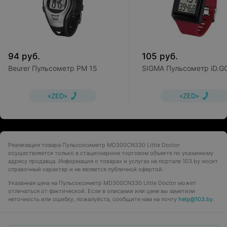
94
руб.
105
руб.
Beurer Пульсометр PM 15
SIGMA Пульсометр iD.G
«ZED»
«ZED»
Реализация товара Пульсоксиметр MD300CN330 Little Doctor
осуществляется только в стационарном торговом объекте по указанному
адресу продавца. Информация о товарах и услугах на портале 103.by носит
справочный характер и не является публичной офертой.
Указанная цена на Пульсоксиметр MD300CN330 Little Doctor может
отличаться от фактической. Если в описании или цене вы заметили
неточность или ошибку, пожалуйста, сообщите нам на почту
help@103.by
.