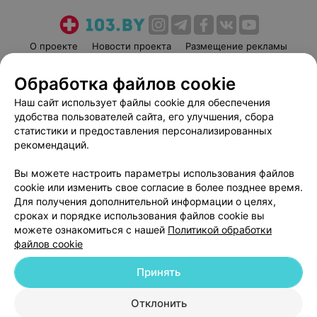
О проекте
Новости проекта
Размещение рекламы
Медицинский маркетинг
Публичный договор
Обработка файлов cookie
Пользовательское соглашение
Способы оплаты
Наш сайт использует файлы cookie для обеспечения
Вакансии
Партнеры
удобства пользователей сайта, его улучшения, сбора
Написать руководителю 103.by
статистики и предоставления персонализированных
рекомендаций.
Написать в поддержку
Персональные настройки cookie
Вы можете настроить параметры использования файлов
Обработка персональных данных
cookie или изменить свое согласие в более позднее время.
Для получения дополнительной информации о целях,
сроках и порядке использования файлов cookie вы
можете ознакомиться с нашей
Политикой обработки
файлов cookie
Принять
© 2026 ООО «Артокс Лаб», УНП 191700409
| 220012, Республика Беларусь,
г. Минск, улица Толбухина, 2, пом. 16 | help@103.by
Отклонить