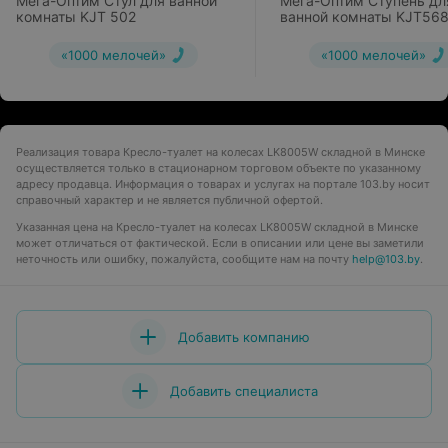
Мега-Оптим Стул для ванной
Мега-Оптим Ступень дл
комнаты KJT 502
ванной комнаты KJT56
16см
«1000 мелочей»
«1000 мелочей»
Реализация товара Кресло-туалет на колесах LK8005W складной в Минске
осуществляется только в стационарном торговом объекте по указанному
адресу продавца. Информация о товарах и услугах на портале 103.by носит
справочный характер и не является публичной офертой.
Указанная цена на Кресло-туалет на колесах LK8005W складной в Минске
может отличаться от фактической. Если в описании или цене вы заметили
неточность или ошибку, пожалуйста, сообщите нам на почту
help@103.by
.
Добавить компанию
Добавить специалиста