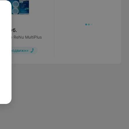
90
руб.
+Lomb ReNu MultiPlus
«УП Гродвижн»