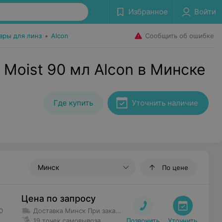
Избранное
Войти
Сообщить об ошибке
ары для линз
•
Alcon
 Moist 90 мл Alcon в Минске
Где купить
Уточнить наличие
Минск
По цене
Цена по запросу
0
Доставка Минск
При заказе от 40 руб. до 100 руб. доставка 5,50 руб.
19 точек самовывоза
Позвонить
Уточнить
