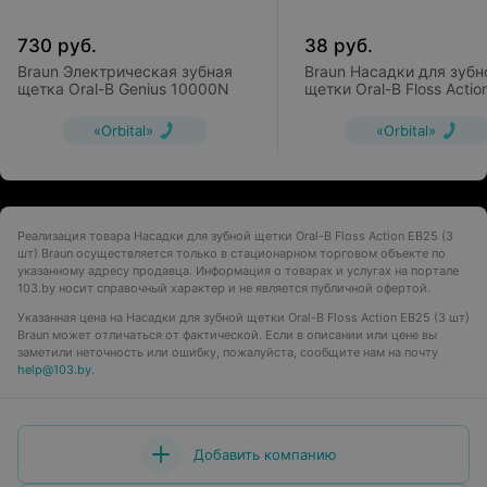
730
руб.
38
руб.
Braun Электрическая зубная
Braun Насадки для зубн
щетка Oral-B Genius 10000N
щетки Oral-B Floss Actio
EB25 (2 шт)
«Orbital»
«Orbital»
Реализация товара Насадки для зубной щетки Oral-B Floss Action EB25 (3
шт) Braun осуществляется только в стационарном торговом объекте по
указанному адресу продавца. Информация о товарах и услугах на портале
103.by носит справочный характер и не является публичной офертой.
Указанная цена на Насадки для зубной щетки Oral-B Floss Action EB25 (3 шт)
Braun может отличаться от фактической. Если в описании или цене вы
заметили неточность или ошибку, пожалуйста, сообщите нам на почту
help@103.by
.
Добавить компанию