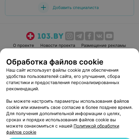
Добавить специалиста
О проекте
Новости проекта
Размещение рекламы
Медицинский маркетинг
Публичный договор
Обработка файлов cookie
Пользовательское соглашение
Способы оплаты
Наш сайт использует файлы cookie для обеспечения
Вакансии
Партнеры
удобства пользователей сайта, его улучшения, сбора
Написать руководителю 103.by
статистики и предоставления персонализированных
рекомендаций.
Написать в поддержку
Персональные настройки cookie
Вы можете настроить параметры использования файлов
Обработка персональных данных
cookie или изменить свое согласие в более позднее время.
Для получения дополнительной информации о целях,
сроках и порядке использования файлов cookie вы
можете ознакомиться с нашей
Политикой обработки
файлов cookie