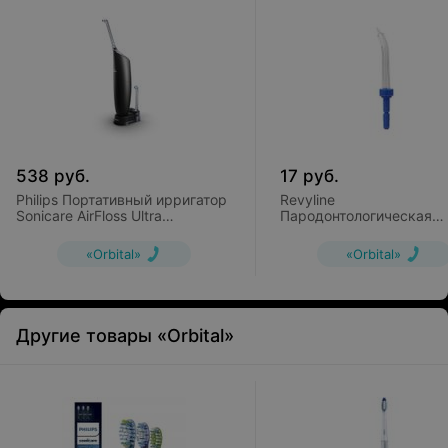
538
руб.
17
руб.
Philips Портативный ирригатор
Revyline
Sonicare AirFloss Ultra
Пародонтологическая
(HX8432/03)
насадка для ирригаторо
300/400/500/700
«Orbital»
«Orbital»
Другие товары «Orbital»