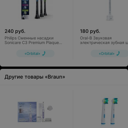
240
руб.
180
руб.
Philips Сменные насадки
Oral-B Звуковая
Sonicare C3 Premium Plaque
электрическая зубная 
Control HX9073/33 (3 шт)
Pulsonic Slim S15.513.2
«Orbital»
«Orbital»
Другие товары «Braun»