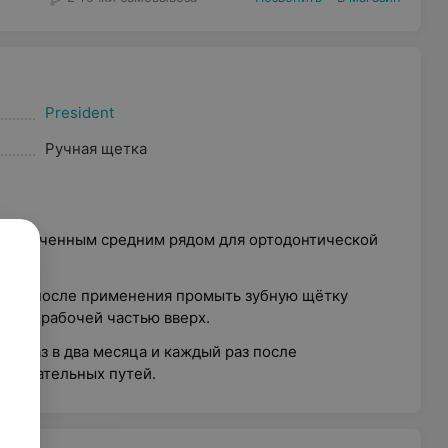
President
Ручная щетка
укороченным средним рядом для ортодонтической
ткой: после применения промыть зубную щётку
ении, рабочей частью вверх.
у раз в два месяца и каждый раз после
 дыхательных путей.