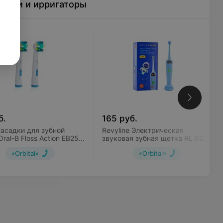
етки и ирригаторы
б.
165
руб.
Насадки для зубной
Revyline Электрическая
ral-B Floss Action EB25
звуковая зубная щетка RL 020
Kids Blue
«Orbital»
«Orbital»