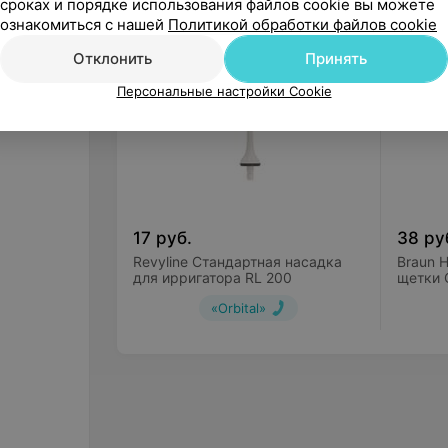
сроках и порядке использования файлов cookie вы можете
Другие товары рубрики Зубные щ
ознакомиться с нашей
Политикой обработки файлов cookie
Отклонить
Принять
Персональные настройки Cookie
17
руб.
38
ру
Revyline Стандартная насадка
Braun 
для ирригатора RL 200
щетки O
(2 шт)
«Orbital»