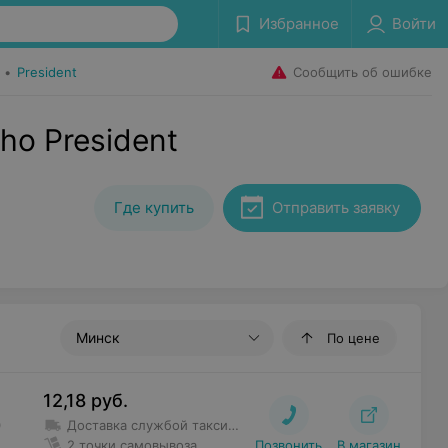
Избранное
Войти
Сообщить об ошибке
•
President
ho President
Где купить
Отправить заявку
Минск
По цене
12,18
руб.
0
Доставка службой такси
Доставка осуществляется самос
2 точки самовывоза
Позвонить
В магазин