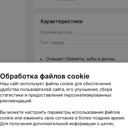
Характеристики
Производитель
Тип товара
Очищает брекеты, зубы и десны.
Со специальным профилем щетины с 
Обработка файлов cookie
дуги.
Наш сайт использует файлы cookie для обеспечения
Рекомендации по уходу за зубной ще
удобства пользователей сайта, его улучшения, сбора
водой. Хранить в вертикальном полож
статистики и предоставления персонализированных
Стоматологи рекомендуют менять щетк
рекомендаций.
перенесенных инфекций полости рта и
Вы можете настроить параметры использования файлов
cookie или изменить свое согласие в более позднее время.
Для получения дополнительной информации о целях,