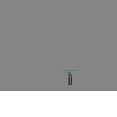
Реализация товара Зубная щетка Profi Ortho Presid
портале 103.by носит справочный характер и не явл
Указанная цена на Зубная щетка Profi Ortho Presid