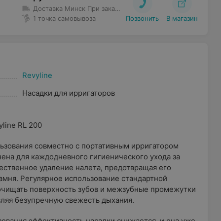
Доставка Минск
При заказе до 80 руб. доставка 5 руб.
Бес
1 точка самовывоза
Позвонить
В магазин
Revyline
Насадки для ирригаторов
line RL 200
льзования совместно с портативным ирригатором
ачена для каждодневного гигиенического ухода за
ественное удаление налета, предотвращая его
амня. Регулярное использование стандартной
 очищать поверхность зубов и межзубные промежутки
авляя безупречную свежесть дыхания.
ования эффективность насадки снижается, и она уже