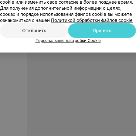
cookie или изменить свое согласие в более позднее время.
480
руб.
38
ру
Для получения дополнительной информации о целях,
сроках и порядке использования файлов cookie вы можете
Waterpik Ирригатор портативный
Braun 
WP-563 blue
щетки O
ознакомиться с нашей
Политикой обработки файлов cookie
шт)
«Orbital»
Отклонить
Принять
Персональные настройки Cookie