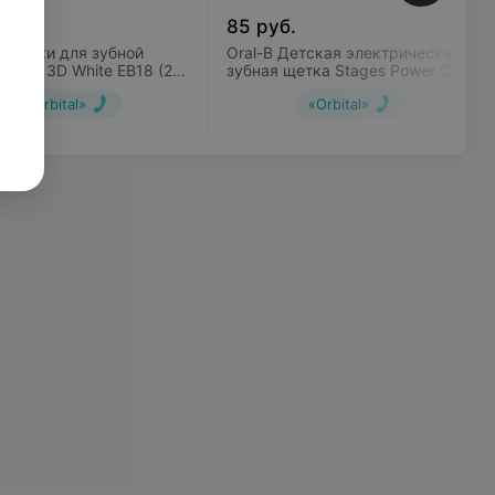
б.
85
руб.
Насадки для зубной
Oral-B Детская электрическая
ral-B 3D White EB18 (2
зубная щетка Stages Power Cars
DB4.510.K
«Orbital»
«Orbital»