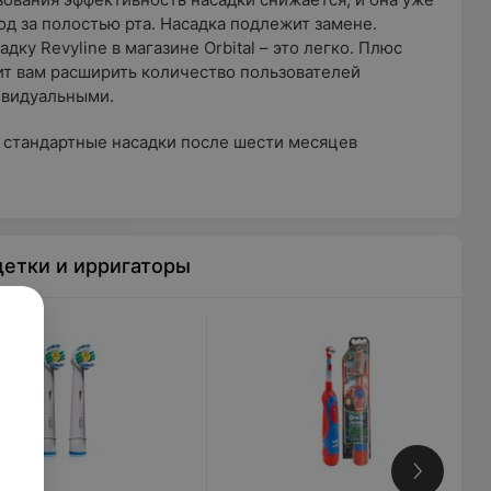
д за полостью рта. Насадка подлежит замене.
ку Revyline в магазине Orbital – это легко. Плюс
ит вам расширить количество пользователей
ивидуальными.
 стандартные насадки после шести месяцев
етки и ирригаторы