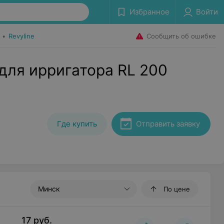
Избранное
Войти
Сообщить об ошибке
•
Revyline
для ирригатора RL 200
Где купить
Отправить заявку
Минск
По цене
17
руб.