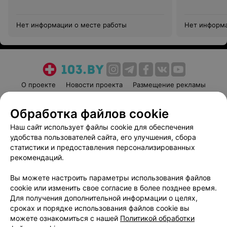
Нет информации о месте работы
Нет информа
О проекте
Новости проекта
Размещение рекламы
Медицинский маркетинг
Публичный договор
Обработка файлов cookie
Пользовательское соглашение
Способы оплаты
Наш сайт использует файлы cookie для обеспечения
Вакансии
Партнеры
удобства пользователей сайта, его улучшения, сбора
Написать руководителю 103.by
статистики и предоставления персонализированных
Написать в поддержку
рекомендаций.
Персональные настройки cookie
Вы можете настроить параметры использования файлов
Обработка персональных данных
cookie или изменить свое согласие в более позднее время.
Для получения дополнительной информации о целях,
сроках и порядке использования файлов cookie вы
можете ознакомиться с нашей
Политикой обработки