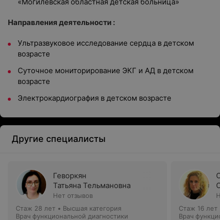
«Могилёвская областная детская больница»
Направления деятельности :
Ультразвуковое исследование сердца в детском
возрасте
Суточное мониторирование ЭКГ и АД в детском
возрасте
Электрокардиография в детском возрасте
Другие специалисты
Геворкян
Татьяна Тельмановна
Нет отзывов
Н
Стаж 28 лет
•
Высшая категория
Стаж 16 лет
Врач функциональной диагностики
Врач функци