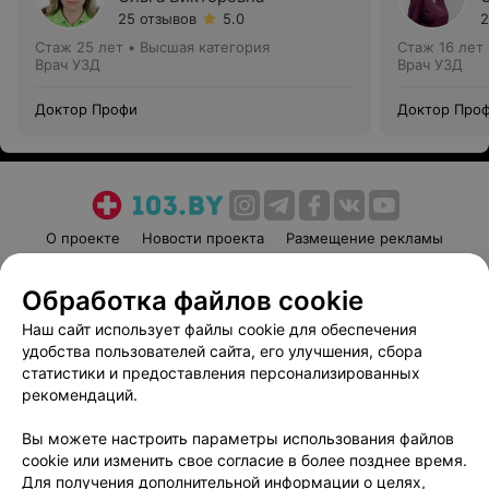
25 отзывов
5.0
2
Стаж 25 лет
•
Высшая категория
Стаж 16 лет
Врач УЗД
Врач УЗД
Доктор Профи
Доктор Про
О проекте
Новости проекта
Размещение рекламы
Медицинский маркетинг
Публичный договор
Обработка файлов cookie
Пользовательское соглашение
Способы оплаты
Наш сайт использует файлы cookie для обеспечения
Вакансии
Партнеры
удобства пользователей сайта, его улучшения, сбора
Написать руководителю 103.by
статистики и предоставления персонализированных
Написать в поддержку
рекомендаций.
Персональные настройки cookie
Вы можете настроить параметры использования файлов
Обработка персональных данных
cookie или изменить свое согласие в более позднее время.
Для получения дополнительной информации о целях,