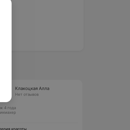
Клакоцкая Алла
Нет отзывов
ж 4 года
икмахер
ерия красоты