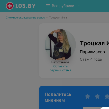
Все рубрики
Сложное окрашивание волос
•
Троцкая Инга
Троцкая 
Парикмахер
Стаж 4 года
Нет отзывов
Оставить
первый отзыв
Поделитесь
мнением