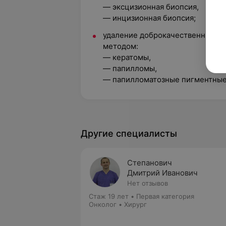
— эксцизионная биопсия,
— инцизионная биопсия;
удаление доброкачественных н
методом:
— кератомы,
— папилломы,
— папилломатозные пигментные
Другие специалисты
Степанович
Дмитрий Иванович
Нет отзывов
Стаж 19 лет
•
Первая категория
Онколог • Хирург