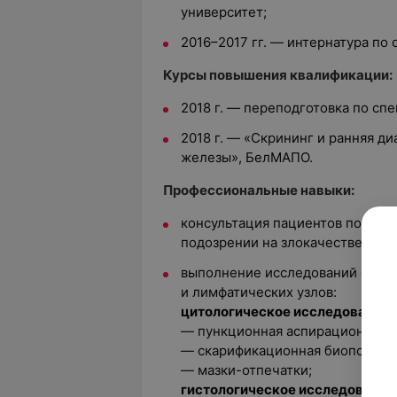
университет;
2016–2017 гг. — интернатура по 
Курсы повышения квалификации:
2018 г. — переподготовка по с
2018 г. — «Скрининг и ранняя д
железы», БелМАПО.
Профессиональные навыки:
консультация пациентов по доб
подозрении на злокачественную
выполнение исследований обра
и лимфатических узлов:
цитологическое исследование:
— пункционная аспирационная б
— скарификационная биопсия,
— мазки-отпечатки;
гистологическое исследование