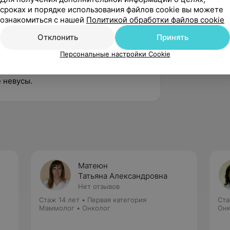
сроках и порядке использования файлов cookie вы можете
ознакомиться с нашей
Политикой обработки файлов cookie
овообразований кожи радиоволновым
Отклонить
Принять
Персональные настройки Cookie
 невусы.
Матеюн
Татьяна Александровна
Нет отзывов
Стаж 14 лет
•
Первая категория
Ста
Маммолог • Онколог
Онк