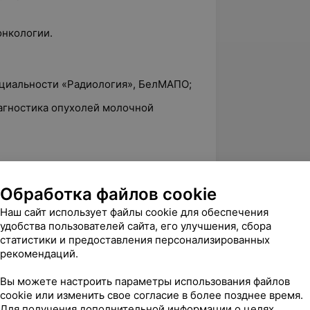
онкологии.
пециальности «Радиология», БелМАПО;
иагностика опухолей молочной
рокачественным образованиям и при
 патологию любой локализации;
Обработка файлов cookie
Наш сайт использует файлы cookie для обеспечения
зований кожи, молочной железы
удобства пользователей сайта, его улучшения, сбора
статистики и предоставления персонализированных
рекомендаций.
иопсия,
Вы можете настроить параметры использования файлов
cookie или изменить свое согласие в более позднее время.
:
Для получения дополнительной информации о целях,