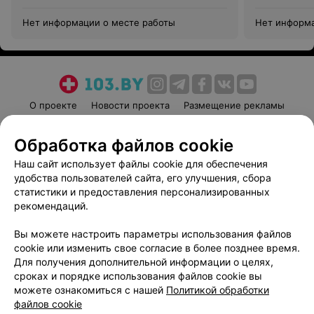
Нет информации о месте работы
Нет информа
О проекте
Новости проекта
Размещение рекламы
Медицинский маркетинг
Публичный договор
Обработка файлов cookie
Пользовательское соглашение
Способы оплаты
Наш сайт использует файлы cookie для обеспечения
Вакансии
Партнеры
удобства пользователей сайта, его улучшения, сбора
Написать руководителю 103.by
статистики и предоставления персонализированных
Написать в поддержку
рекомендаций.
Персональные настройки cookie
Вы можете настроить параметры использования файлов
Обработка персональных данных
cookie или изменить свое согласие в более позднее время.
Для получения дополнительной информации о целях,
сроках и порядке использования файлов cookie вы
можете ознакомиться с нашей
Политикой обработки
файлов cookie