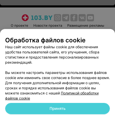
О проекте
Новости проекта
Размещение рекламы
Медицинский маркетинг
Публичный договор
Обработка файлов cookie
Пользовательское соглашение
Способы оплаты
Наш сайт использует файлы cookie для обеспечения
Вакансии
Партнеры
удобства пользователей сайта, его улучшения, сбора
Написать руководителю 103.by
статистики и предоставления персонализированных
Написать в поддержку
рекомендаций.
Персональные настройки cookie
Вы можете настроить параметры использования файлов
Обработка персональных данных
cookie или изменить свое согласие в более позднее время.
Для получения дополнительной информации о целях,
сроках и порядке использования файлов cookie вы
можете ознакомиться с нашей
Политикой обработки
файлов cookie
Принять
© 2026 ООО «Артокс Лаб», УНП 191700409
| 220012, Республика Беларусь,