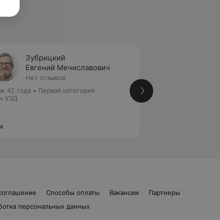
Зубрицкий
Макар
Евгений Мечиславович
Татья
Нет отзывов
Нет от
ж 42 года
•
Первая категория
Стаж 33 года
•
Пер
ч УЗД
Врач УЗД • Врач ф
диагностики
и
Тари
соглашение
Способы оплаты
Вакансии
Партнеры
ботка персональных данных