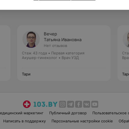
Вечер
Татьяна Ивановна
Нет отзывов
Стаж 43 года
•
Первая категория
Ста
Акушер-гинеколог • Врач УЗД
Вра
Тари
Тар
едицинский маркетинг
Публичный договор
Пользовательское 
Написать в поддержку
Персональные настройки cookie
Обра