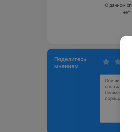
О данном сп
нет 
Поделитесь
мнением