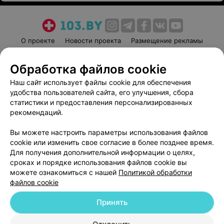
О проекте
Новости проекта
Размещение рекламы
Медицинский маркетинг
Публичный договор
Обработка файлов cookie
Пользовательское соглашение
Способы оплаты
Наш сайт использует файлы cookie для обеспечения
Вакансии
Партнеры
удобства пользователей сайта, его улучшения, сбора
Написать руководителю 103.by
статистики и предоставления персонализированных
Написать в поддержку
рекомендаций.
Персональные настройки cookie
Вы можете настроить параметры использования файлов
Обработка персональных данных
cookie или изменить свое согласие в более позднее время.
Для получения дополнительной информации о целях,
сроках и порядке использования файлов cookie вы
можете ознакомиться с нашей
Политикой обработки
файлов cookie
Принять
© 2026 ООО «Артокс Лаб», УНП 191700409
| 220012, Республика Беларусь,
г. Минск, улица Толбухина, 2, пом. 16 | help@103.by