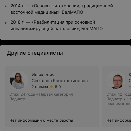
2014 г. — «Основы фитотерапии, традиционной
восточной медицины», БелМАПО
2018 г. — «Реабилитация при основной
инвалидизирующей патологии», БелМАПО
Другие специалисты
Ильясевич
Светлана Константиновна
2 отзыва
5.0
Н
Стаж 24 года
•
Первая категория
Стаж 42 год
Педиатр
Педиатр • Н
реаниматол
Нет информации о месте работы
Нет информа