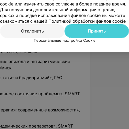
, г. Минск
cookie или изменить свое согласие в более позднее время.
Для получения дополнительной информации о целях,
ие болезни сердца, часть 1, часть 2»,
сроках и порядке использования файлов cookie вы можете
ознакомиться с нашей
Политикой обработки файлов cookie
ия миокарда: кардиомиопатии», SMART
Отклонить
Принять
Персональные настройки Cookie
ия миокарда: ИБС и воспалительные
DOKTOR, г. Минск
ание эпизода и антиаритмические
Минск
е тахи- и брадиаритмий», ГУО
еменное состояние проблемы», SMART
 терапия: современные возможности»,
ипидемических препаратов», SMART