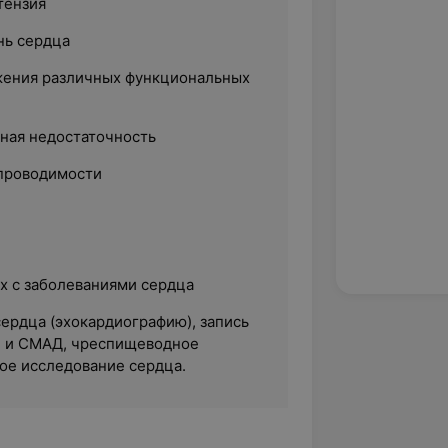
тензия
нь сердца
жения различных функциональных
ная недостаточность
проводимости
 с заболеваниями сердца
сердца (эхокардиографию),
запись
Г и СМАД, чреспищеводное
ое исследование сердца.