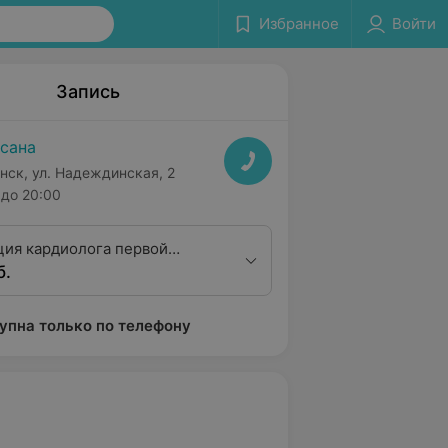
Избранное
Войти
Запись
сана
нск, ул. Надеждинская, 2
до 20:00
ция кардиолога первой
б.
ционной категории
упна только по телефону