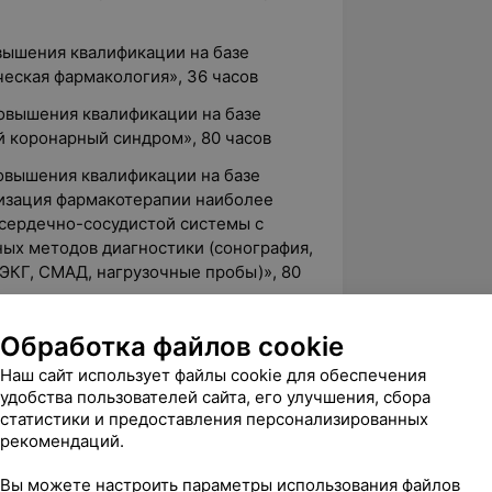
овышения квалификации на базе
ская фармакология», 36 часов
повышения квалификации на базе
 коронарный синдром», 80 часов
повышения квалификации на базе
зация фармакотерапии наиболее
сердечно-сосудистой системы с
ых методов диагностики (сонография,
ЭКГ, СМАД, нагрузочные пробы)», 80
 с широким комплексом QRS: критерии
Обработка файлов cookie
полнительным путям», SMART DOKTOR,
Наш сайт использует файлы cookie для обеспечения
удобства пользователей сайта, его улучшения, сбора
 с широким комплексом QRS:
статистики и предоставления персонализированных
рекомендаций.
. Минск
 / ЖТ и ЖЭС индуцированная
Вы можете настроить параметры использования файлов