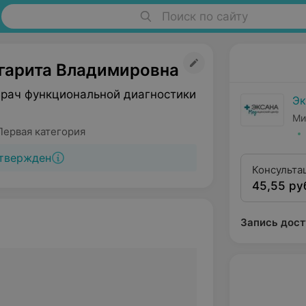
Поиск по сайту
гарита Владимировна
Врач функциональной диагностики
Эк
Ми
Первая категория
твержден
Консульта
45,55 ру
квалифика
Запись дост