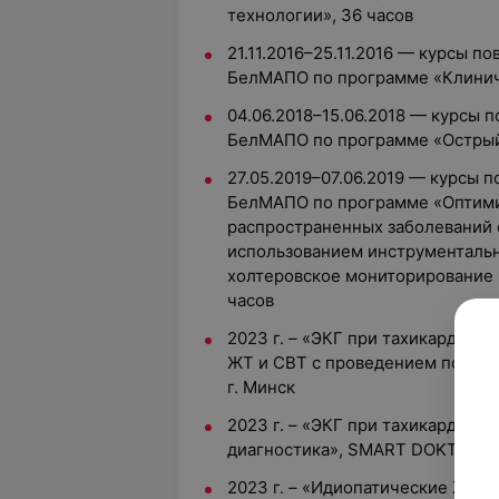
технологии», 36 часов
21.11.2016–25.11.2016 — курсы п
БелМАПО по программе «Клиниче
04.06.2018–15.06.2018 — курсы 
БелМАПО по программе «Острый
27.05.2019–07.06.2019 — курсы 
БелМАПО по программе «Оптими
распространенных заболеваний 
использованием инструментальн
холтеровское мониторирование 
часов
2023 г. – «ЭКГ при тахикардиях
ЖТ и СВТ с проведением по до
г. Минск
2023 г. – «ЭКГ при тахикардиях
диагностика», SMART DOKTOR, г
2023 г. – «Идиопатические ЖЭС