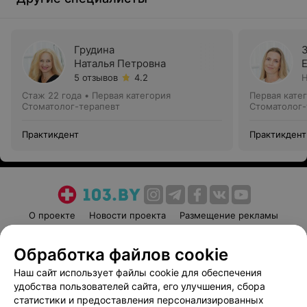
Грудина
Наталья Петровна
5 отзывов
4.2
Н
Стаж 22 года
•
Первая категория
Первая кате
Стоматолог-терапевт
Стоматолог-
Практикдент
Практикдент
О проекте
Новости проекта
Размещение рекламы
Медицинский маркетинг
Публичный договор
Обработка файлов cookie
Пользовательское соглашение
Способы оплаты
Наш сайт использует файлы cookie для обеспечения
Вакансии
Партнеры
удобства пользователей сайта, его улучшения, сбора
Написать руководителю 103.by
статистики и предоставления персонализированных