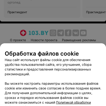
ортопед
Практикдент
Практикдент
О проекте
Новости проекта
Размещение рекламы
Медицинский маркетинг
Публичный договор
Обработка файлов cookie
Пользовательское соглашение
Способы оплаты
Наш сайт использует файлы cookie для обеспечения
Вакансии
Партнеры
удобства пользователей сайта, его улучшения, сбора
Написать руководителю 103.by
статистики и предоставления персонализированных
Написать в поддержку
рекомендаций.
Персональные настройки cookie
Вы можете настроить параметры использования файлов
Обработка персональных данных
cookie или изменить свое согласие в более позднее время.
Для получения дополнительной информации о целях,
сроках и порядке использования файлов cookie вы
можете ознакомиться с нашей
Политикой обработки