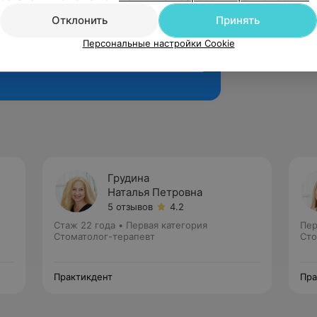
Отклонить
Принять
Персональные настройки Cookie
Рекомендую
Грудина
Наталья Петровна
5 отзывов
4.2
Стаж 22 года
•
Первая категория
Пер
Стоматолог-терапевт
Сто
Практикдент
Пра