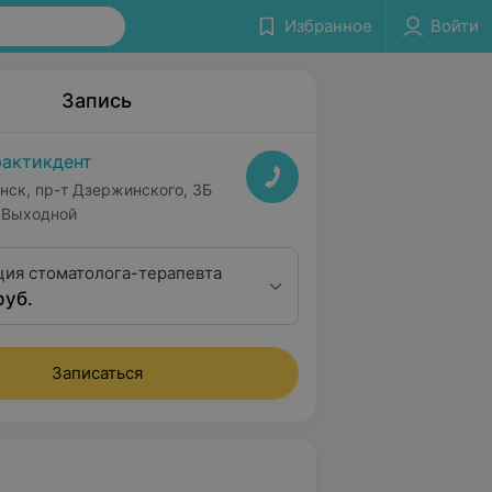
Избранное
Войти
Запись
актикдент
нск, пр-т Дзержинского, 3Б
Выходной
ция стоматолога-терапевта
руб.
Записаться