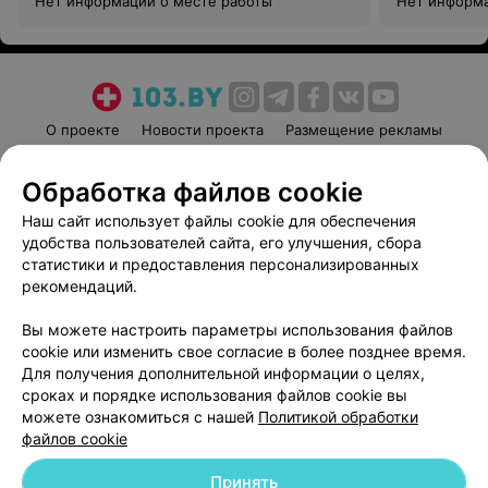
Нет информации о месте работы
Нет информа
О проекте
Новости проекта
Размещение рекламы
Медицинский маркетинг
Публичный договор
Обработка файлов cookie
Пользовательское соглашение
Способы оплаты
Наш сайт использует файлы cookie для обеспечения
Вакансии
Партнеры
удобства пользователей сайта, его улучшения, сбора
Написать руководителю 103.by
статистики и предоставления персонализированных
Написать в поддержку
рекомендаций.
Персональные настройки cookie
Вы можете настроить параметры использования файлов
Обработка персональных данных
cookie или изменить свое согласие в более позднее время.
Для получения дополнительной информации о целях,
сроках и порядке использования файлов cookie вы
можете ознакомиться с нашей
Политикой обработки
файлов cookie
Принять