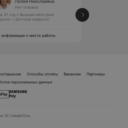
Лилия Николаевна
Светл
Нет отзывов
Нет от
ж 41 год
•
Высшая категория
Стаж 36 лет
•
Выс
ролог • Детский невролог
Детский невролог
 информации о месте работы
Нет информации о
соглашение
Способы оплаты
Вакансии
Партнеры
ботка персональных данных
ом. 16 | help@103.by