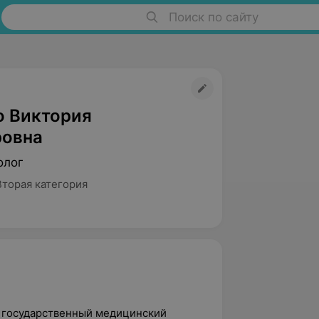
Поиск по сайту
о Виктория
овна
олог
Вторая категория
й государственный медицинский