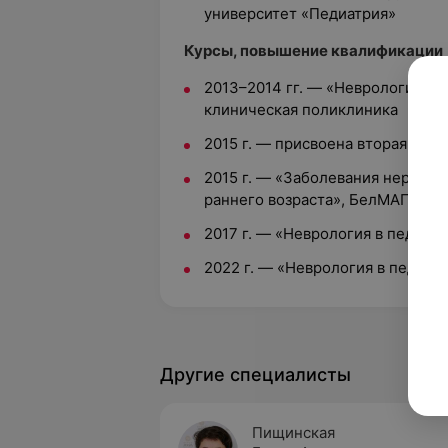
университет «Педиатрия»
Курсы, повышение квалификации
2013–2014 гг. — «Неврология», и
клиническая поликлиника
2015 г. — присвоена вторая ква
2015 г. — «Заболевания нервно
раннего возраста», БелМАПО
2017 г. — «Неврология в педиа
2022 г. — «Неврология в педиа
Другие специалисты
Пищинская