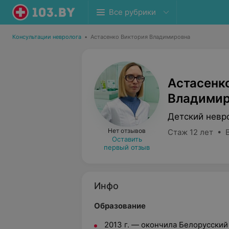
Все рубрики
Консультации невролога
•
Астасенко Виктория Владимировна
Астасенк
Владимир
Детский невр
Нет отзывов
Стаж 12 лет • 
Оставить
первый отзыв
Инфо
Образование
2013 г. — окончила Белорусски