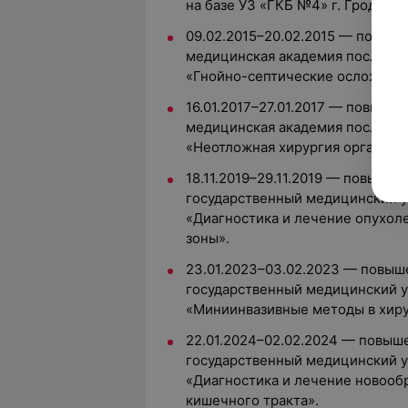
на базе УЗ «ГКБ №4» г. Гродно
09.02.2015–20.02.2015 — повыш
медицинская академия последи
«Гнойно-септические осложнени
16.01.2017–27.01.2017 — повыше
медицинская академия последи
«Неотложная хирургия органов 
18.11.2019–29.11.2019 — повыше
государственный медицинский у
«Диагностика и лечение опухол
зоны».
23.01.2023–03.02.2023 — повыш
государственный медицинский у
«Миниинвазивные методы в хиру
22.01.2024–02.02.2024 — повыш
государственный медицинский у
«Диагностика и лечение новооб
кишечного тракта».