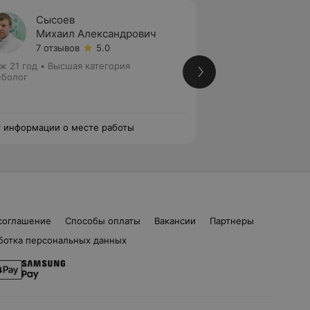
Сысоев
Гинюк
Михаил Александрович
Эдгар
7 отзывов
5.0
10 отз
ж 21 год
•
Высшая категория
Стаж 15 лет
•
Перв
болог
Хирург
 информации о месте работы
Нет информации о
соглашение
Способы оплаты
Вакансии
Партнеры
ботка персональных данных