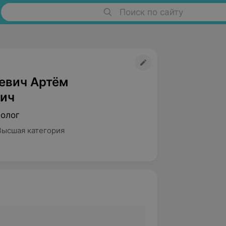
Поиск по сайту
евич Артём
ич
болог
Высшая категория