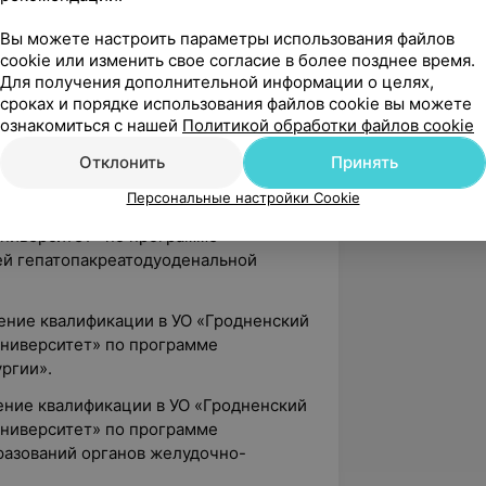
Вы можете настроить параметры использования файлов
ение квалификации в ГУО «Белорусская
cookie или изменить свое согласие в более позднее время.
пломного образования» по программе
Для получения дополнительной информации о целях,
я в хирургии».
сроках и порядке использования файлов cookie вы можете
ознакомиться с нашей
Политикой обработки файлов cookie
ние квалификации в ГУО «Белорусская
пломного образования» по программе
Отклонить
Принять
желудочно-кишечного тракта».
Персональные настройки Cookie
ние квалификации в ГУО «Белорусский
ниверситет» по программе
ей гепатопакреатодуоденальной
ение квалификации в УО «Гродненский
ниверситет» по программе
ргии».
ение квалификации в УО «Гродненский
ниверситет» по программе
разований органов желудочно-