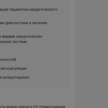
ации пациентов хирургического
ми диагностики и лечения
 видами хирургических
нозной системе
ечностей
ная коагуляция
я склеротерапия
сть врача-хирурга УЗ «Новогрудская