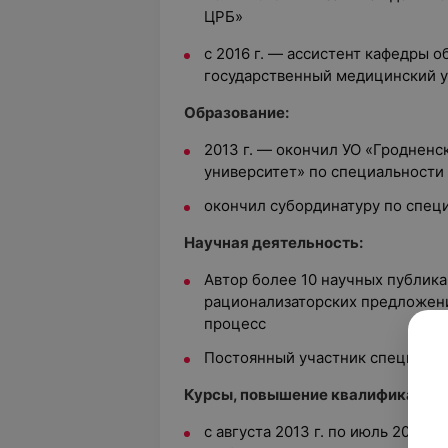
ЦРБ»
с 2016 г. — ассистент кафедры 
государственный медицинский 
Образование:
2013 г. — окончил УО «Гроднен
университет» по специальности
окончил субординатуру по спец
Научная деятельность:
Автор более 10 научных публика
рационализаторских предложени
процесс
Постоянный участник специали
Курсы, повышение квалификации:
с августа 2013 г. по июль 2014 