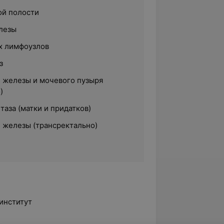
ой полости
лезы
х лимфоузлов
з
 железы и мочевого пузыря
)
таза (матки и придатков)
 железы (трансректально)
институт