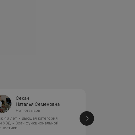
Секач
Будни
Наталья Семеновна
Натал
Нет отзывов
7 отзы
ж 46 лет
•
Высшая категория
Стаж 26 лет
•
Выс
ч УЗД • Врач функциональной
Врач УЗД
гностики