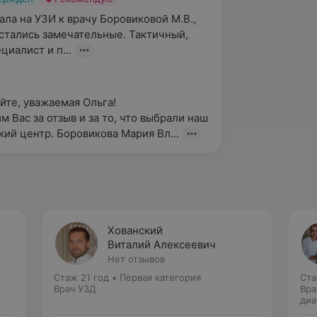
ла на УЗИ к врачу Боровиковой М.В., 
стались замечательные. Тактичный, 
циалист и п...
те, уважаемая Ольга! 

 Вас за отзыв и за то, что выбрали наш 
ий центр. Боровикова Мария Вл...
Хованский
Виталий Алексеевич
Нет отзывов
Стаж 21 год
•
Первая категория
Ста
Врач УЗД
Вра
диа