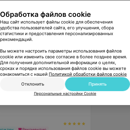
Обработка файлов cookie
и»
Наш сайт использует файлы cookie для обеспечения
удобства пользователей сайта, его улучшения, сбора
сти и забрюшинного пространства,
статистики и предоставления персонализированных
 полости, пункция полостных
рекомендаций.
ний брюшной полости под контролем
Вы можете настроить параметры использования файлов
cookie или изменить свое согласие в более позднее время.
дицинского департамента ОО
Для получения дополнительной информации о целях,
сроках и порядке использования файлов cookie вы можете
рмь
ознакомиться с нашей
Политикой обработки файлов cookie
 УЗВ, г. Москва
Отклонить
Принять
Персональные настройки Cookie
вержден
Рекомендую