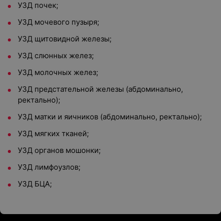
УЗД почек;
УЗД мочевого пузыря;
УЗД щитовидной железы;
УЗД слюнных желез;
УЗД молочных желез;
УЗД предстательной железы (абдоминально,
ректально);
УЗД матки и яичников (абдоминально, ректально);
УЗД мягких тканей;
УЗД органов мошонки;
УЗД лимфоузлов;
УЗД БЦА;