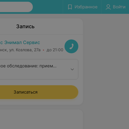
Избранное
Войти
Запись
с Энимал Сервис
нск, ул. Козлова, 27а
до 21:00
ое обследование: прием
апевта + анализ крови (ОАК +
тген (2 снимка) + УЗИ
олости + УЗИ сердца
Записаться