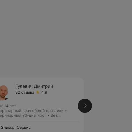
Гулевич Дмитрий
Волко
32 отзыва
4.9
15 отз
ж 14 лет
Стаж 14 лет
еринарный врач общей практики •
Ветеринарный вра
еринарный УЗ-диагност • Вет.
Ветеринарный УЗ-д
троэнтеролог • Вет. нефролог
• Вет. гастроэнтер
 Энимал Сервис
Сас Энимал Серви