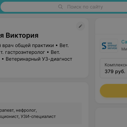
Поиск по сайту
я Виктория
Са
 врач общей практики • Вет.
Ми
т. гастроэнтеролог • Вет.
 • Ветеринарный УЗ-диагност
Комплексн
379 руб.
врача-тер
БАК) + рен
брюшной п
апевт, нефролог,
кционист, УЗИ-специалист