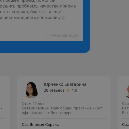
Рекомендую
Юрченко Екатерина
28 отзывов
4.9
Стаж 17 лет
Ста
 •
Ветеринарный врач общей практики • Вет.
Вет
офтальмолог • Вет. хирург
Вет
гас
Сас Энимал Сервис
Сас