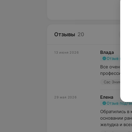
Отзывы
20
4
Влада
13 июня 2026
Отзыв подт
Все очень пон
профессионал
Сас Энимал Сер
Елена
29 мая 2026
Отзыв подт
Обратились в к
основании ран
желудка и всех