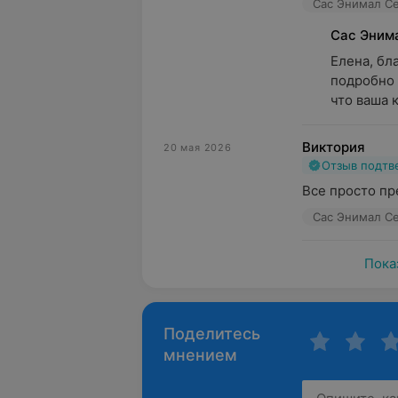
Сас Энимал Сер
Сас Эним
Елена, бла
подробно 
что ваша к
Виктория
20 мая 2026
Отзыв подт
Все просто пр
Сас Энимал Сер
Пока
Поделитесь
мнением