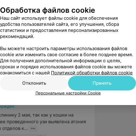
Обработка файлов cookie
Наш сайт использует файлы cookie для обеспечения
удобства пользователей сайта, его улучшения, сбора
статистики и предоставления персонализированных
.7
Сас Энимал Сервис, ул. Козлова, 27а
рекомендаций.
Вы можете настроить параметры использования файлов
cookie или изменить свое согласие в более позднее время.
Для получения дополнительной информации о целях,
вержден
Рекомендую
сроках и порядке использования файлов cookie вы можете
равилось – быстро, конкретно и 
ознакомиться с нашей
Политикой обработки файлов cookie
ьно!
Отклонить
Принять
вис, ул. Козлова, 27а
Персональные настройки Cookie
вержден
линику 2 мая, так как у кошки на 
ее проведенного узи выявлена атония 
 отделов к...