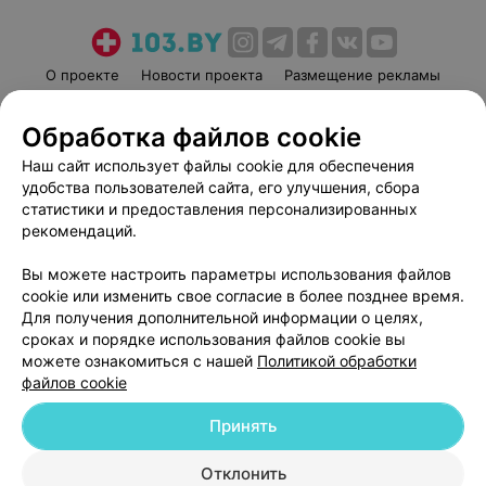
О проекте
Новости проекта
Размещение рекламы
Медицинский маркетинг
Публичный договор
Обработка файлов cookie
Пользовательское соглашение
Способы оплаты
Наш сайт использует файлы cookie для обеспечения
Вакансии
Партнеры
удобства пользователей сайта, его улучшения, сбора
Написать руководителю 103.by
статистики и предоставления персонализированных
Написать в поддержку
рекомендаций.
Персональные настройки cookie
Вы можете настроить параметры использования файлов
Обработка персональных данных
cookie или изменить свое согласие в более позднее время.
Для получения дополнительной информации о целях,
сроках и порядке использования файлов cookie вы
можете ознакомиться с нашей
Политикой обработки
файлов cookie
Принять
© 2026 ООО «Артокс Лаб», УНП 191700409
| 220012, Республика Беларусь,
г. Минск, улица Толбухина, 2, пом. 16 | help@103.by
Отклонить