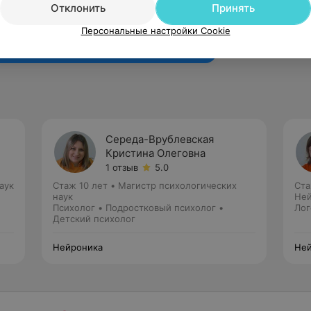
Отклонить
Принять
Рекомендую
Персональные настройки Cookie
Середа-Врублевская
Кристина Олеговна
1 отзыв
5.0
аук
Стаж 10 лет
•
Магистр психологических
Ста
наук
Ней
Психолог • Подростковый психолог •
Лог
Детский психолог
Нейроника
Ней