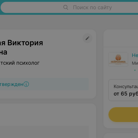
Поиск по сайту
я Виктория
на
Не
тский психолог
Ми
твержден
Консульта
от 65 руб