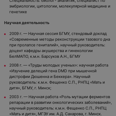
Специальность: биолог- аналитик, специалист по
эмбриологии, цитологии, молекулярной медицине и
генетике
Научная деятельность
2009 г. — Научная сессия БГМУ, стендовый доклад
«Современные методы реконструкции тазового дна
при пролапсе гениталий», научный руководитель:
доцент кафедры акушерства и гинекологии
БелМАПО, к.м.н. Барсуков А.Н., БГМУ
2008 г. — «Труды молодых ученых»: научная работа
«Изучение делеций гена DMD при мышечной
дистрофии Дюшенна и Беккера». Научный
руководитель: к.м.н. Фещенко С.П., РНПЦ «Мать и
дитя», БГМУ, г. Минск;
2003 г. — Научная работа «Роль мутации ферментов
репарации в развитии онкологических заболеваний»,
научный руководитель: к.м.н. Фещенко С.П., РНПЦ
«Мать и дитя», МГЭУ им. А.Д. Сахарова, г. Минск.