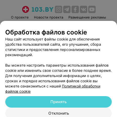
О проекте
Новости проекта
Размещение рекламы
Медицинский маркетинг
Публичный договор
Обработка файлов cookie
Пользовательское соглашение
Способы оплаты
Наш сайт использует файлы cookie для обеспечения
Вакансии
Партнеры
удобства пользователей сайта, его улучшения, сбора
Написать руководителю 103.by
статистики и предоставления персонализированных
Написать в поддержку
рекомендаций.
Персональные настройки cookie
Вы можете настроить параметры использования файлов
Обработка персональных данных
cookie или изменить свое согласие в более позднее время.
Для получения дополнительной информации о целях,
сроках и порядке использования файлов cookie вы
можете ознакомиться с нашей
Политикой обработки
файлов cookie
Принять
© 2026 ООО «Артокс Лаб», УНП 191700409
| 220012, Республика Беларусь,
г. Минск, улица Толбухина, 2, пом. 16 | help@103.by
Отклонить