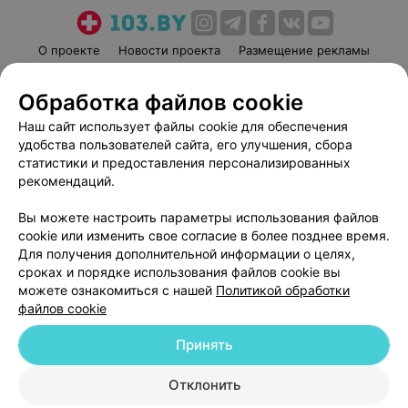
О проекте
Новости проекта
Размещение рекламы
Медицинский маркетинг
Публичный договор
Обработка файлов cookie
Пользовательское соглашение
Способы оплаты
Наш сайт использует файлы cookie для обеспечения
Вакансии
Партнеры
удобства пользователей сайта, его улучшения, сбора
Написать руководителю 103.by
статистики и предоставления персонализированных
Написать в поддержку
рекомендаций.
Персональные настройки cookie
Вы можете настроить параметры использования файлов
Обработка персональных данных
cookie или изменить свое согласие в более позднее время.
Для получения дополнительной информации о целях,
сроках и порядке использования файлов cookie вы
можете ознакомиться с нашей
Политикой обработки
файлов cookie
Принять
© 2026 ООО «Артокс Лаб», УНП 191700409
| 220012, Республика Беларусь,
г. Минск, улица Толбухина, 2, пом. 16 | help@103.by
Отклонить
Служба поддержки
+375 291212755