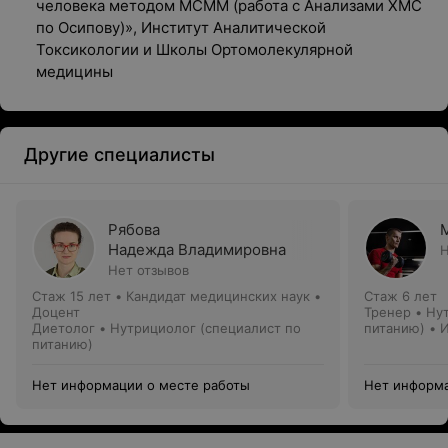
человека методом МСММ (работа с Анализами ХМС
по Осипову)», Институт Аналитической
Токсикологии и Школы Ортомолекулярной
медицины
Другие специалисты
Рябова
Надежда Владимировна
Н
Нет отзывов
Стаж 15 лет
•
Кандидат медицинских наук •
Стаж 6 лет
Доцент
Тренер • Ну
Диетолог • Нутрициолог (специалист по
питанию) • 
питанию)
Нет информации о месте работы
Нет информа