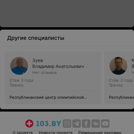
Другие специалисты
Зуев
Владимир Анатольевич
Нет отзывов
Н
Стаж 3 года
Стаж 3 года
Тренер
Тренер
Республиканский центр олимпийской
Республикан
подготовки по парусному спорту
подготовки 
О проекте
Новости проекта
Размещение рекламы