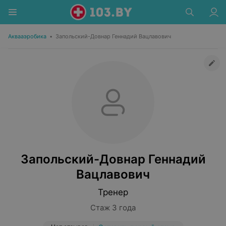
Аквааэробика
•
Запольский-Довнар Геннадий Вацлавович
Запольский-Довнар Геннадий
Вацлавович
Тренер
Стаж 3 года