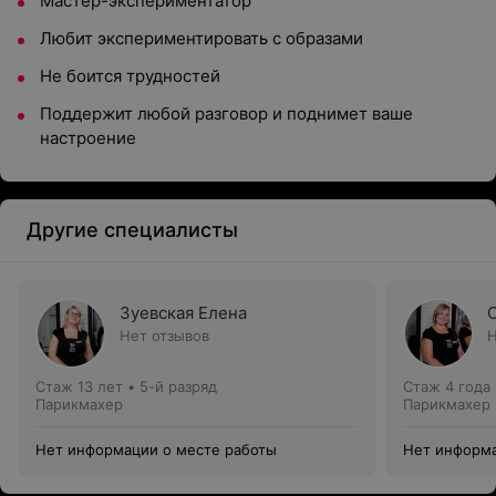
Мастер-экспериментатор
Любит экспериментировать с образами
Не боится трудностей
Поддержит любой разговор и поднимет ваше
настроение
Другие специалисты
Зуевская Елена
Нет отзывов
Н
Стаж 13 лет
•
5-й разряд
Стаж 4 года
Парикмахер
Парикмахер
Нет информации о месте работы
Нет информа