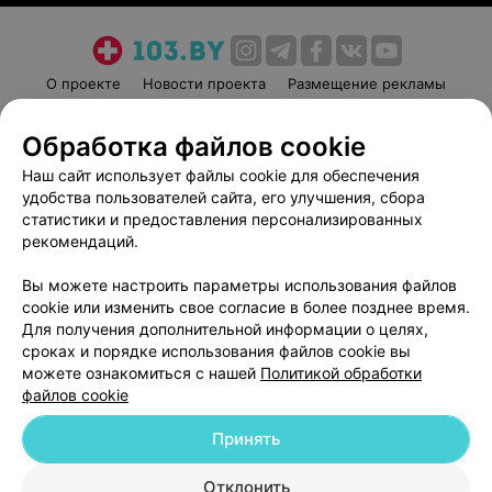
О проекте
Новости проекта
Размещение рекламы
Медицинский маркетинг
Публичный договор
Обработка файлов cookie
Пользовательское соглашение
Способы оплаты
Наш сайт использует файлы cookie для обеспечения
Вакансии
Партнеры
удобства пользователей сайта, его улучшения, сбора
Написать руководителю 103.by
статистики и предоставления персонализированных
Написать в поддержку
рекомендаций.
Персональные настройки cookie
Вы можете настроить параметры использования файлов
Обработка персональных данных
cookie или изменить свое согласие в более позднее время.
Для получения дополнительной информации о целях,
сроках и порядке использования файлов cookie вы
можете ознакомиться с нашей
Политикой обработки
файлов cookie
Принять
© 2026 ООО «Артокс Лаб», УНП 191700409
| 220012, Республика Беларусь,
г. Минск, улица Толбухина, 2, пом. 16 | help@103.by
Отклонить