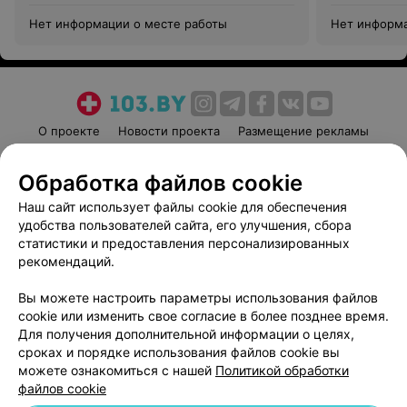
Нет информации о месте работы
Нет информа
О проекте
Новости проекта
Размещение рекламы
Медицинский маркетинг
Публичный договор
Обработка файлов cookie
Пользовательское соглашение
Способы оплаты
Наш сайт использует файлы cookie для обеспечения
Вакансии
Партнеры
удобства пользователей сайта, его улучшения, сбора
Написать руководителю 103.by
статистики и предоставления персонализированных
Написать в поддержку
рекомендаций.
Персональные настройки cookie
Вы можете настроить параметры использования файлов
Обработка персональных данных
cookie или изменить свое согласие в более позднее время.
Для получения дополнительной информации о целях,
сроках и порядке использования файлов cookie вы
можете ознакомиться с нашей
Политикой обработки
файлов cookie