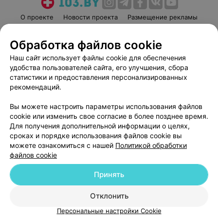
О проекте
Новости проекта
Размещение рекламы
Медицинский маркетинг
Публичный договор
Обработка файлов cookie
Пользовательское соглашение
Способы оплаты
Наш сайт использует файлы cookie для обеспечения
Вакансии
Партнеры
удобства пользователей сайта, его улучшения, сбора
Написать руководителю 103.by
статистики и предоставления персонализированных
Написать в поддержку
рекомендаций.
Персональные настройки cookie
Вы можете настроить параметры использования файлов
Обработка персональных данных
cookie или изменить свое согласие в более позднее время.
Для получения дополнительной информации о целях,
сроках и порядке использования файлов cookie вы
можете ознакомиться с нашей
Политикой обработки
файлов cookie
Принять
© 2026 ООО «Артокс Лаб», УНП 191700409
| 220012, Республика Беларусь,
г. Минск, улица Толбухина, 2, пом. 16 | help@103.by
Отклонить
Служба поддержки
+375 291212755
Персональные настройки Cookie