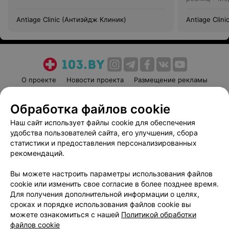
Antiage Clinic (Антиэйдж Клиник)
Antiage Clin
О проекте
Новости проекта
Размещение рекламы
Медицинский маркетинг
Публичный договор
Обработка файлов cookie
Пользовательское соглашение
Способы оплаты
Наш сайт использует файлы cookie для обеспечения
Вакансии
Партнеры
удобства пользователей сайта, его улучшения, сбора
Написать руководителю 103.by
статистики и предоставления персонализированных
Написать в поддержку
рекомендаций.
Персональные настройки cookie
Вы можете настроить параметры использования файлов
Обработка персональных данных
cookie или изменить свое согласие в более позднее время.
Для получения дополнительной информации о целях,
сроках и порядке использования файлов cookie вы
можете ознакомиться с нашей
Политикой обработки
файлов cookie