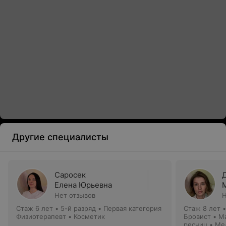
Другие специалисты
Саросек
Елена Юрьевна
Нет отзывов
Н
Стаж 6 лет
•
5-й разряд • Первая категория
Стаж 8 лет
Физиотерапевт • Косметик
Бровист • М
ресниц • Ме